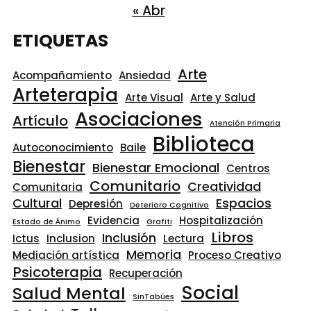
« Abr
ETIQUETAS
Arte
Acompañamiento
Ansiedad
Arteterapia
Arte Visual
Arte y Salud
Asociaciones
Artículo
Atención Primaria
Biblioteca
Autoconocimiento
Baile
Bienestar
Bienestar Emocional
Centros
Comunitario
Creatividad
Comunitaria
Cultural
Espacios
Depresión
Deterioro Cognitivo
Evidencia
Hospitalización
Estado de Ánimo
Grafiti
Libros
Inclusión
Ictus
Inclusion
Lectura
Memoria
Mediación artística
Proceso Creativo
Psicoterapia
Recuperación
Social
Salud Mental
SinTabúes