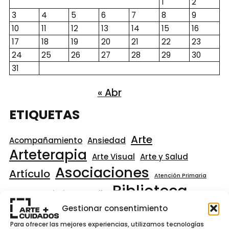
1
2
3
4
5
6
7
8
9
10
11
12
13
14
15
16
17
18
19
20
21
22
23
24
25
26
27
28
29
30
31
« Abr
ETIQUETAS
Arte
Acompañamiento
Ansiedad
Arteterapia
Arte Visual
Arte y Salud
Asociaciones
Artículo
Atención Primaria
Biblioteca
Autoconocimiento
Baile
Bienestar
Bienestar Emocional
Gestionar consentimiento
Centros
Comunitario
Creatividad
Comunitaria
Para ofrecer las mejores experiencias, utilizamos tecnologías