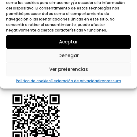
Cultural
Espacios
como las cookies para almacenar y/o acceder a la información
Depresión
Deterioro Cognitivo
del dispositivo. El consentimiento de estas tecnologías nos
Evidencia
Hospitalización
Estado de Ánimo
Grafiti
permitirá procesar datos como el comportamiento de
Libros
Inclusión
Ictus
Inclusion
Lectura
navegación o las identificaciones únicas en este sitio. No
consentir o retirar el consentimiento, puede afectar
Memoria
Mediación artística
Proceso Creativo
negativamente a ciertas características y funciones.
Psicoterapia
Recuperación
Social
Salud Mental
Aceptar
SinTabúes
Talleres
Soledad
Terapia
Terapia de arte visual
Denegar
Testimonio
Vulnerabilidad
Ver preferencias
CONTACTA
Política de cookies
Declaración de privacidad
Impressum